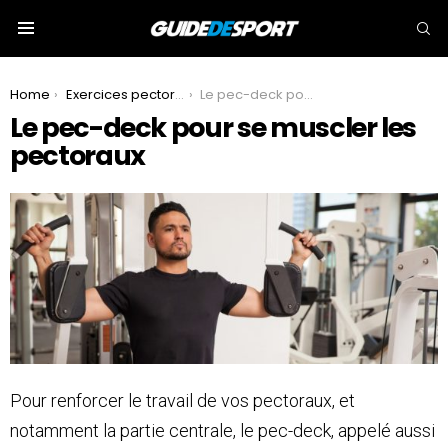
S
Menu
You are here:
Home
Exercices pectoraux
Le pec-deck pour se muscler les pectoraux
Le pec-deck pour se muscler les
pectoraux
Pour renforcer le travail de vos pectoraux, et
notamment la partie centrale, le pec-deck, appelé aussi