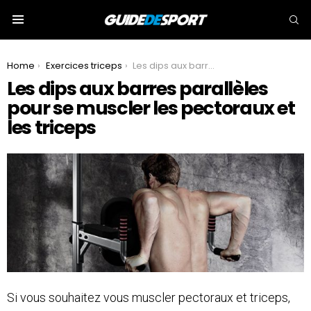
S
Menu
You are here:
Home
Exercices triceps
Les dips aux barres parallèles pour se muscler les pectoraux et les triceps
Les dips aux barres parallèles
pour se muscler les pectoraux et
les triceps
Si vous souhaitez vous muscler pectoraux et triceps,