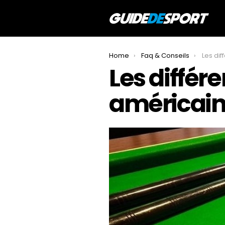
You are here:
Home
Faq & Conseils
Les différenc
Les différe
américain 