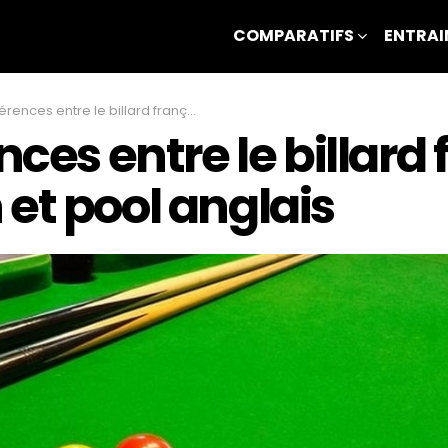
COMPARATIFS
ENTRAI
es entre le billard français, américain et pool anglais
nces entre le billard 
et pool anglais